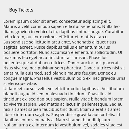
Buy Tickets
Lorem ipsum dolor sit amet, consectetur adipiscing elit.
Mauris a velit commodo sapien efficitur venenatis. Nulla leo
diam, gravida in vehicula in, dapibus finibus augue. Curabitur
odio lorem, auctor maximus efficitur et, mattis et arcu.
Suspendisse sollicitudin arcu ante, venenatis aliquet risus
sagittis laoreet. Fusce dapibus tellus elementum purus
posuere porttitor. Nunc accumsan elementum sollicitudin. Ut
maximus leo eget arcu tincidunt accumsan. Phasellus
pellentesque at dui non ultrices. Donec auctor orci placerat
risus viverra, nec pulvinar sem pharetra. Donec ultrices nisi sit
amet nulla euismod, sed blandit mauris feugiat. Donec eu
congue magna. Phasellus vestibulum odio ex, nec gravida urna
scelerisque vitae.
Ut laoreet cursus velit, vel efficitur odio dapibus a. Vestibulum
blandit augue id sem malesuada tincidunt. Phasellus id
tincidunt ex, sed dapibus sapien. Nulla vitae bibendum lorem,
ac viverra sapien. Sed mattis ac lacus in pellentesque. Sed eu
nisi sit amet sapien faucibus tincidunt. Etiam a erat sit amet
libero interdum sagittis. Suspendisse gravida auctor felis, id
dapibus enim venenatis a. Nam sit amet blandit ipsum.
Nullam urna ex, interdum id vestibulum vel, sodales vitae est.