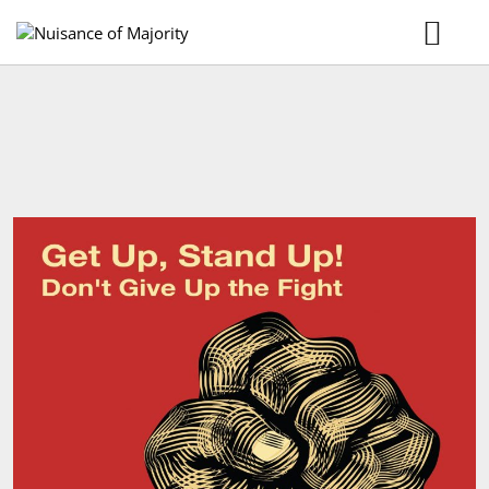
Home
Music
Tour
Gallery
Videos
Booking
MERCH